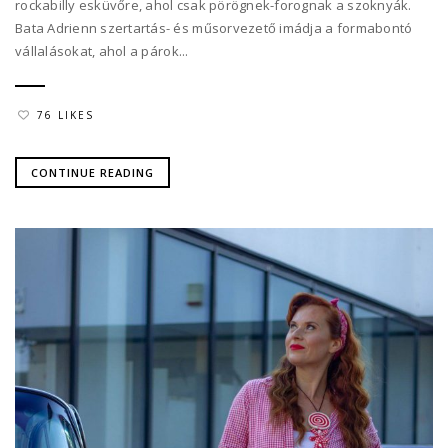
rockabilly esküvőre, ahol csak pörögnek-forognak a szoknyák.
Bata Adrienn szertartás- és műsorvezető imádja a formabontó
vállalásokat, ahol a párok...
76 LIKES
CONTINUE READING