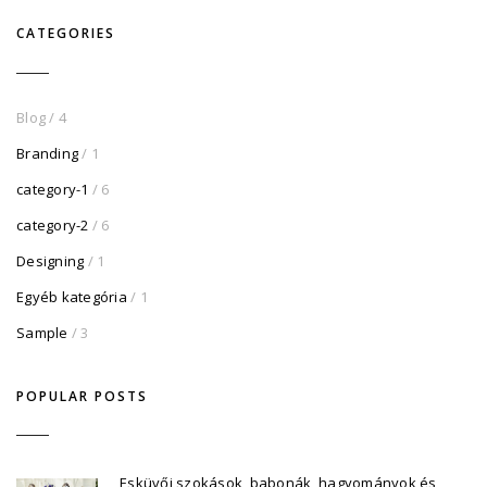
CATEGORIES
Blog
/ 4
Branding
/ 1
category-1
/ 6
category-2
/ 6
Designing
/ 1
Egyéb kategória
/ 1
Sample
/ 3
POPULAR POSTS
Esküvői szokások, babonák, hagyományok és