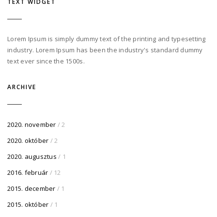
TEXT WIDGET
Lorem Ipsum is simply dummy text of the printing and typesetting
industry. Lorem Ipsum has been the industry's standard dummy
text ever since the 1500s.
ARCHIVE
2020. november
/ 2
2020. október
/ 2
2020. augusztus
/ 1
2016. február
/ 12
2015. december
/ 1
2015. október
/ 1