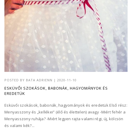
POSTED BY
BATA ADRIENN
|
2020-11-10
ESKÜVŐI SZOKÁSOK, BABONÁK, HAGYOMÁNYOK ÉS
EREDETÜK
Esküvői szokások, babonák, hagyományok és eredetük Első rész:
Menyasszony és „kellékei” (élő és élettelen) avagy -Miért fehér a
Menyasszony ruhája? -Miért legyen rajta valami régi, új, kölcsön
és valami kék?...