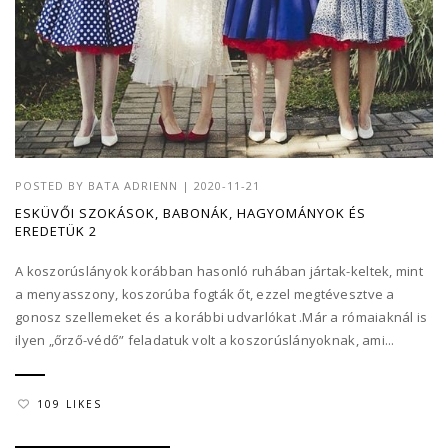
POSTED BY
BATA ADRIENN
|
2020-11-21
ESKÜVŐI SZOKÁSOK, BABONÁK, HAGYOMÁNYOK ÉS
EREDETÜK 2
A koszorúslányok korábban hasonló ruhában jártak-keltek, mint
a menyasszony, koszorúba fogták őt, ezzel megtévesztve a
gonosz szellemeket és a korábbi udvarlókat .Már a rómaiaknál is
ilyen „őrző-védő” feladatuk volt a koszorúslányoknak, ami...
109 LIKES