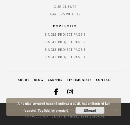
OUR CLIENTS
CAREERS WITH US
PORTFOLIO
SINGLE PROJECT PAGE 1
SINGLE PROJECT PAGE 2
SINGLE PROJECT PAGE 3
SINGLE PROJECT PAGE 4
ABOUT
BLOG
CAREERS
TESTIMONIALS
CONTACT
A honlap további használatához a sütik használatát el kell
Elfogad
© 2021 DF PRODUCTION MINDEN JOG FENNTARTVA! A HONLAP KÉSZÍTŐJE -
fogadni.
További információ
DF PRODUCTION
- DESIGN ÉS FEJLESZTÉS FELSŐFOKON.