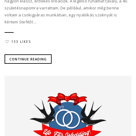
nagyon klassz, érdekes kreációk. A legelső ruhámat tavaly, a 40.
születésnapomra varrattam. De például, amikor még benne
voltam a csokigyáras munkában, egy nyalókás szoknyát is
kértem Stefitől....
133 LIKES
CONTINUE READING