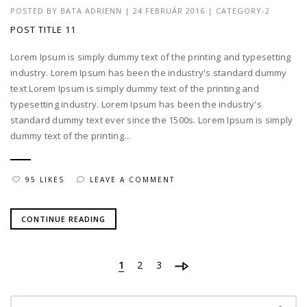
POSTED BY
BATA ADRIENN
|
24 FEBRUÁR 2016
|
CATEGORY-2
POST TITLE 11
Lorem Ipsum is simply dummy text of the printing and typesetting
industry. Lorem Ipsum has been the industry's standard dummy
text Lorem Ipsum is simply dummy text of the printing and
typesetting industry. Lorem Ipsum has been the industry's
standard dummy text ever since the 1500s. Lorem Ipsum is simply
dummy text of the printing...
95 LIKES
LEAVE A COMMENT
CONTINUE READING
1
2
3