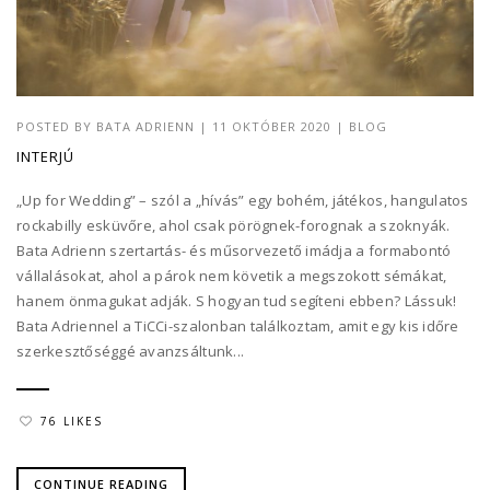
POSTED BY
BATA ADRIENN
|
11 OKTÓBER 2020
|
BLOG
INTERJÚ
„Up for Wedding” – szól a „hívás” egy bohém, játékos, hangulatos
rockabilly esküvőre, ahol csak pörögnek-forognak a szoknyák.
Bata Adrienn szertartás- és műsorvezető imádja a formabontó
vállalásokat, ahol a párok nem követik a megszokott sémákat,
hanem önmagukat adják. S hogyan tud segíteni ebben? Lássuk!
Bata Adriennel a TiCCi-szalonban találkoztam, amit egy kis időre
szerkesztőséggé avanzsáltunk...
76 LIKES
CONTINUE READING