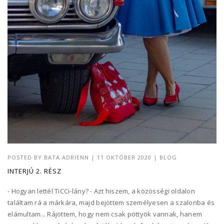
POSTED BY
BATA ADRIENN
|
11 OKTÓBER 2020
|
BLOG
INTERJÚ 2. RÉSZ
- Hogyan lettél TiCCi-lány? - Azt hiszem, a közösségi oldalon
találtam rá a márkára, majd bejöttem személyesen a szalonba és
elámultam... Rájöttem, hogy nem csak pöttyök vannak, hanem