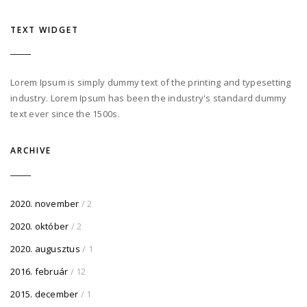
TEXT WIDGET
Lorem Ipsum is simply dummy text of the printing and typesetting
industry. Lorem Ipsum has been the industry's standard dummy
text ever since the 1500s.
ARCHIVE
2020. november
/ 2
2020. október
/ 2
2020. augusztus
/ 1
2016. február
/ 12
2015. december
/ 1