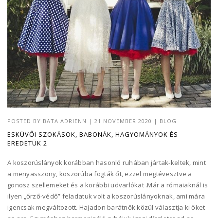
POSTED BY
BATA ADRIENN
|
21 NOVEMBER 2020
|
BLOG
ESKÜVŐI SZOKÁSOK, BABONÁK, HAGYOMÁNYOK ÉS
EREDETÜK 2
A koszorúslányok korábban hasonló ruhában jártak-keltek, mint
a menyasszony, koszorúba fogták őt, ezzel megtévesztve a
gonosz szellemeket és a korábbi udvarlókat .Már a rómaiaknál is
ilyen „őrző-védő” feladatuk volt a koszorúslányoknak, ami mára
igencsak megváltozott. Hajadon barátnők közül választja ki őket