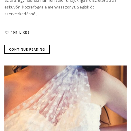
az ara. Egymáshoz harmonizáló ruhájuk igazi díszletet ad az
esküvőn, közrefogva a menyasszonyt. Segítik őt
szervezkedésnél,...
109 LIKES
CONTINUE READING