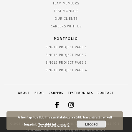
TEAM MEMBERS
TESTIMONIALS
OUR CLIENTS
CAREERS WITH US
PORTFOLIO
SINGLE PROJECT PAGE 1
SINGLE PROJECT PAGE 2
SINGLE PROJECT PAGE 3
SINGLE PROJECT PAGE 4
ABOUT
BLOG
CAREERS
TESTIMONIALS
CONTACT
A honlap további használatához a sütik használatát el kell
Elfogad
© 2021 DF PRODUCTION MINDEN JOG FENNTARTVA! A HONLAP KÉSZÍTŐJE -
fogadni.
További információ
DF PRODUCTION
- DESIGN ÉS FEJLESZTÉS FELSŐFOKON.