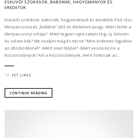
ESKÜVŐI SZOKÁSOK, BABONÁK, HAGYOMÁNYOK ÉS
EREDETÜK
Esküvői szokások, babonák, hagyományok és eredetük Első rész:
Menyasszony és „kellékei” (élő és élettelen) avagy -Miért fehér a
Menyasszony ruhája? -Miért legyen rajta valami régi, új, kölcsön
és valami kék? Mit viseljen még és mit ne? Mire érdemes figyelnie
az öltözködésnél? -Miért visel fátylat? -Miért veszik közre a
koszorúslányok? Kik a koszorúslányok, miért fontosak az...
107 LIKES
CONTINUE READING