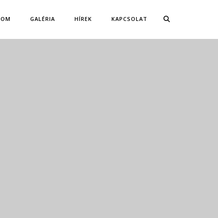
SOM
GALÉRIA
HÍREK
KAPCSOLAT