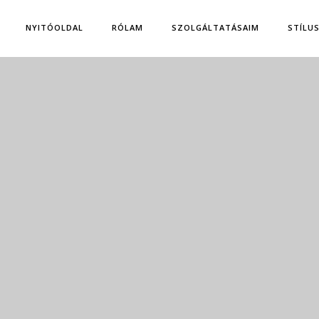
NYITÓOLDAL
RÓLAM
SZOLGÁLTATÁSAIM
STÍLU